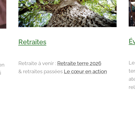
É
Retraites
Le
Retraite à venir :
Retraite terre 2026
en
te
& retraites passées
Le cœur en action
i
at
rel