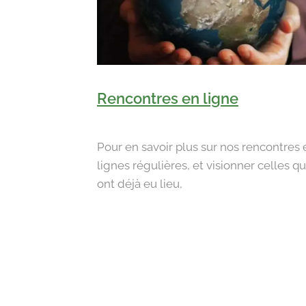
Rencon
tres en ligne
Pour en savoir plus sur nos rencontres 
lignes régulières, et visionner celles qu
ont déjà eu lieu,