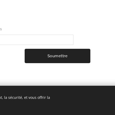
s
Soumettre
 la sécurité, et vous offrir la
Communauté des gardien-ne-s de la terre
Optimisé par
Webnode
Cookies