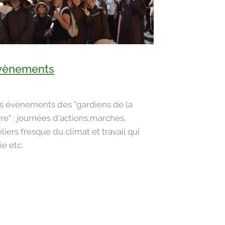
vènements
s évènements des "gardiens de la
rre" : journées d'actions,marches,
eliers fresque du climat et travail qui
ie etc.